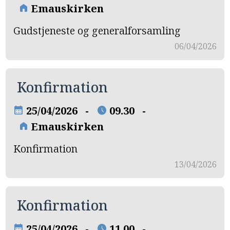
Emauskirken
home
Gudstjeneste og generalforsamling
06/04/2026
Konfirmation
25/04/2026 -
09.30 -
calendar_month
schedule
Emauskirken
home
Konfirmation
13/04/2026
Konfirmation
25/04/2026 -
11.00 -
calendar_month
schedule