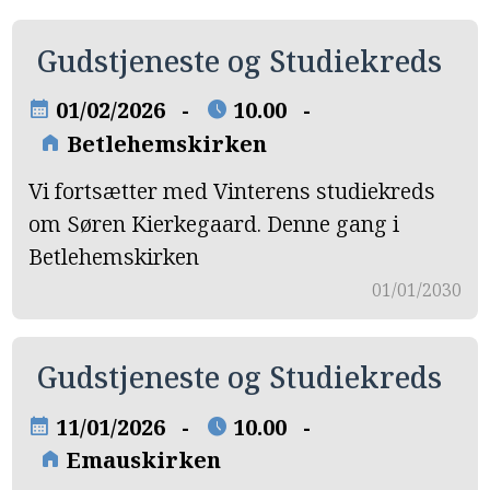
Gudstjeneste og Studiekreds
01/02/2026 -
10.00 -
calendar_month
schedule
Betlehemskirken
home
Vi fortsætter med Vinterens studiekreds
om Søren Kierkegaard. Denne gang i
Betlehemskirken
01/01/2030
Gudstjeneste og Studiekreds
11/01/2026 -
10.00 -
calendar_month
schedule
Emauskirken
home