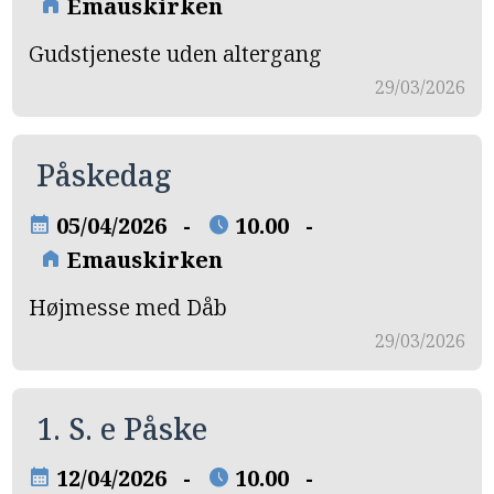
Emauskirken
home
Gudstjeneste uden altergang
29/03/2026
Påskedag
05/04/2026 -
10.00 -
calendar_month
schedule
Emauskirken
home
Højmesse med Dåb
29/03/2026
1. S. e Påske
12/04/2026 -
10.00 -
calendar_month
schedule