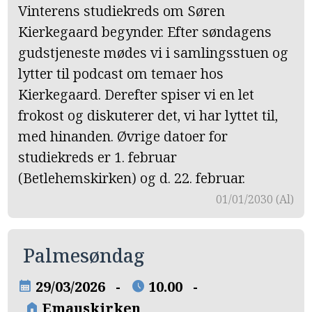
Vinterens studiekreds om Søren
Kierkegaard begynder. Efter søndagens
gudstjeneste mødes vi i samlingsstuen og
lytter til podcast om temaer hos
Kierkegaard. Derefter spiser vi en let
frokost og diskuterer det, vi har lyttet til,
med hinanden. Øvrige datoer for
studiekreds er 1. februar
(Betlehemskirken) og d. 22. februar.
01/01/2030 (Al)
Palmesøndag
29/03/2026 -
10.00 -
calendar_month
schedule
Emauskirken
home