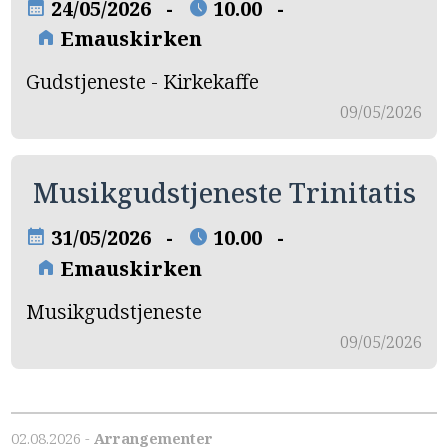
24/05/2026 -
10.00 -
calendar_month
schedule
Emauskirken
home
Gudstjeneste - Kirkekaffe
09/05/2026
Musikgudstjeneste Trinitatis
31/05/2026 -
10.00 -
calendar_month
schedule
Emauskirken
home
Musikgudstjeneste
09/05/2026
02.08.2026 -
Arrangementer