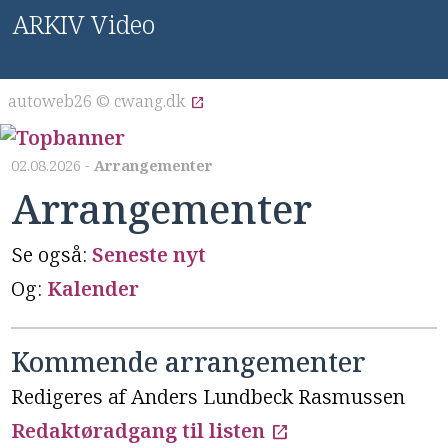
ARKIV Video
autoweb26 © cwang.dk
open_in_new
02.08.2026 -
Arrangementer
Arrangementer
Se også:
Seneste nyt
Og:
Kalender
Kommende arrangementer
Redigeres af Anders Lundbeck Rasmussen
Redaktøradgang til listen
open_in_new