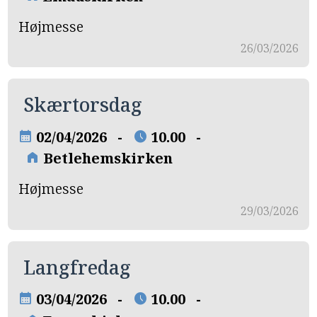
Højmesse
26/03/2026
Skærtorsdag
02/04/2026 -
10.00 -
calendar_month
schedule
Betlehemskirken
home
Højmesse
29/03/2026
Langfredag
03/04/2026 -
10.00 -
calendar_month
schedule